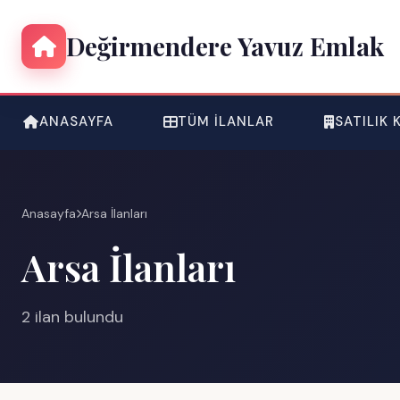
Değirmendere Yavuz Emlak
ANASAYFA
TÜM İLANLAR
SATILIK
Anasayfa
Arsa İlanları
Arsa İlanları
2 ilan bulundu