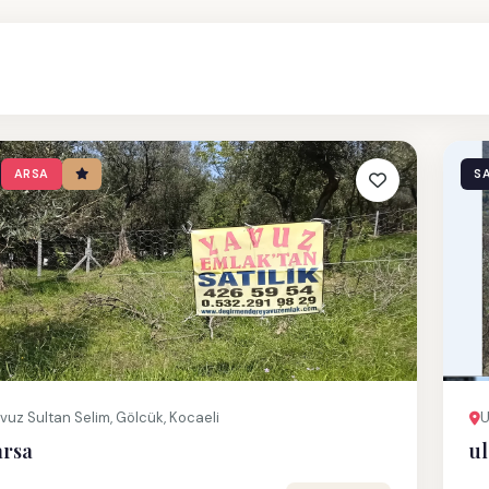
ARSA
SA
avuz Sultan Selim, Gölcük, Kocaeli
U
arsa
ul