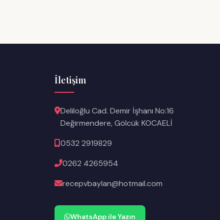
İletişim
Deliloğlu Cad. Demir İşhanı No:16
Değirmendere, Gölcük KOCAELİ
0532 2919829
0262 4265954
recepvbaylan@hotmail.com
WhatsApp ile Yazın