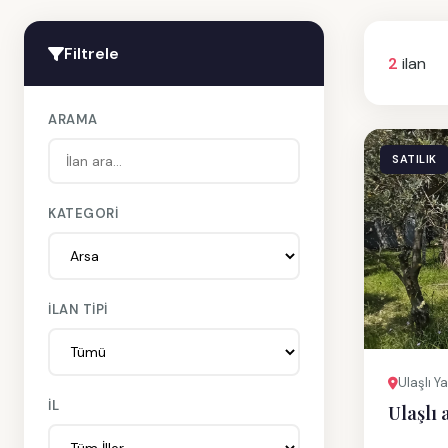
Filtrele
2
ilan
ARAMA
SATILIK
KATEGORI
İLAN TIPI
Ulaşlı Y
İL
Ulaşlı 